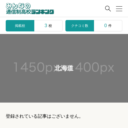

3
0
掲載校
クチコミ数
校
件
北海道
登録されている記事はございません。